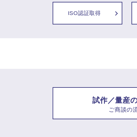
ISO認証取得
試作／量産
ご商談の