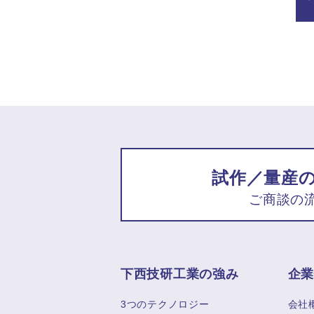
試作／量産
ご商談の
下西技研工業の強み
企
3つのテクノロジー
会社